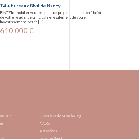
T4 + bureaux Blvd de Nancy
BINTZ Immobilier vous propose un projet d’acquisition à la fois
de votre résidence principale et également de votre
investissement locatif. […]
610 000 €
nous ?
Quartiers de Strasbourg
es
F.A.Q.
Actualités
sur
Espace Client