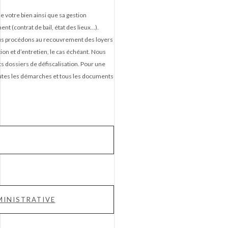
e votre bien ainsi que sa gestion
t (contrat de bail, état des lieux…).
ous procédons au recouvrement des loyers
on et d’entretien, le cas échéant. Nous
s dossiers de défiscalisation. Pour une
 toutes les démarches et tous les documents
INISTRATIVE