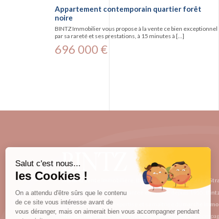
Appartement contemporain quartier forêt
noire
BINTZ Immobilier vous propose à la vente ce bien exceptionnel
par sa rareté et ses prestations, à 15 minutes à […]
696 000 €
Achat & vente immobilière, Bintz agence immobilière à St
Agence immobilière
implantée en Alsace depuis 1955,
Bint
reconnue pour son expertise et sa maîtrise du
marché immob
Strasbourg
. Notre équipe de professionnels vous accompa