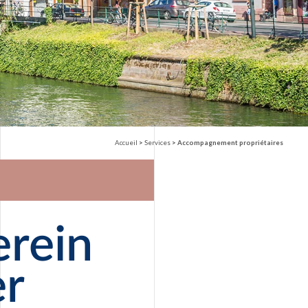
Accueil
>
Services
>
Accompagnement propriétaires
erein
er