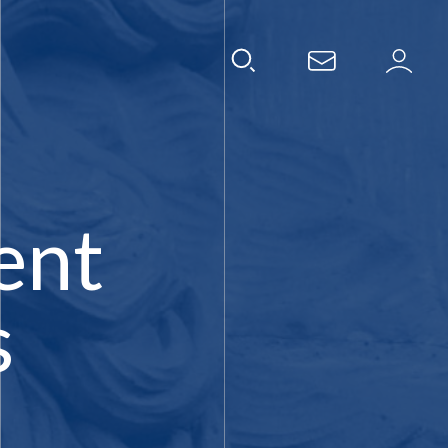
ent
s