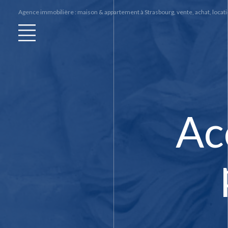
Agence immobilière : maison & appartement à Strasbourg, vente, achat, locatio
Ac