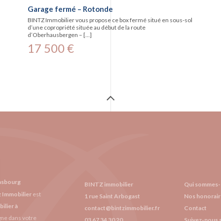
Garage fermé – Rotonde
BINTZ Immobilier vous propose ce box fermé situé en sous-sol
d’une copropriété située au début de la route
d’Oberhausbergen – […]
17 500 €
rasbourg
BINTZ immobilier
Qui sommes-
z Immobilier
est
1 rue Saint Arbogast
Nos honorair
ilier à
contact@bintzimmobilier.fr
Contact
gne dans votre
03 67 34 30 20
Suivez-nous 