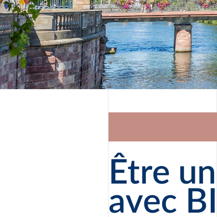
Être un
avec B