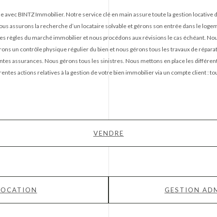
le avec BINTZ Immobilier. Notre service clé en main assure toute la gestion locative d
ous assurons la recherche d’un locataire solvable et gérons son entrée dans le logemen
les règles du marché immobilier et nous procédons aux révisions le cas échéant. N
ons un contrôle physique régulier du bien et nous gérons tous les travaux de réparati
ntes assurances. Nous gérons tous les sinistres. Nous mettons en place les différent
rentes actions relatives à la gestion de votre bien immobilier via un compte client :
VENDRE
LOCATION
GESTION ADM