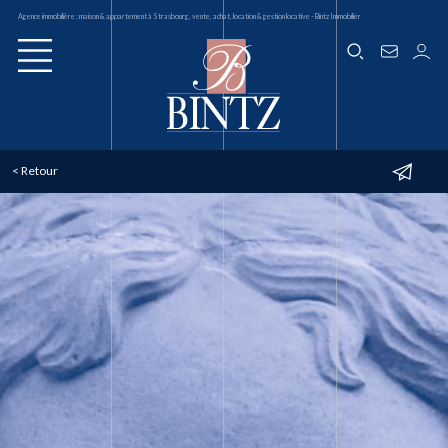
Agence immobilière : maison & appartement à Strasbourg, vente, achat, location & gestion locative - Bintz Immobilier
< Retour