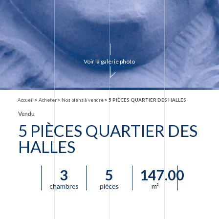
Voir la galerie photo
Accueil
>
Acheter
>
Nos biens à vendre
>
5 PIÈCES QUARTIER DES HALLES
Vendu
5 PIÈCES QUARTIER DES
HALLES
3
5
147.00
chambres
pièces
m²