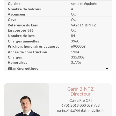
Cuisine
séparée équipée
Nombre de balcons
4
Ascenseur
OUI
Cave
OUI
Référence du bien
VA2616-BINTZ
En copropriété
OUI
Nombre de lots
84
Charges annuelles
3960
Prix hors honoraires acquéreur
690000€
Année de construction
1934
Charges
335.00€
Honoraires
3.77%
Bilan énergétique
+
Garin BINTZ
Directeur
Carte Pro CPI
6701 2018 000 029 758
garin.bintz@bintzimmobilier.fr