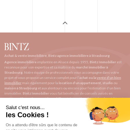
Achat & vente immobilière, Bintz agence immobilière à Strasbourg
Agence immobilière
implantée en Alsace depuis 1955,
Bintz Immobilier
est
reconnue pour son expertise et sa maîtrise du
marché immobilier à
Strasbourg
. Notre équipe de professionnels vous accompagne dans votre
projet et vous propose un service complet pour l’
achat ou la
vente d’un bien
immobilier
mais également pour la
location d’un appartement, studio
ou
maison à Strasbourg
et aux alentours ou encore pour l’
estimation d’un bien
immobilier
.
Bintz Immobilier
vous fait bénéficier de conseils avisés en
matières d’
investissement immobilier
et de
gestion de patrimoine
. A l’écoute
de ses clients, notre
agence immobilière à Strasbourg
vous permet de
louer
un appartement, vendre
ou
acheter
un bien répondant à vos exigences.
BINTZ immobilier
1 rue Saint Arbogast
contact@bintzimmobilier.fr
03 67 34 30 20
Garin BINTZ