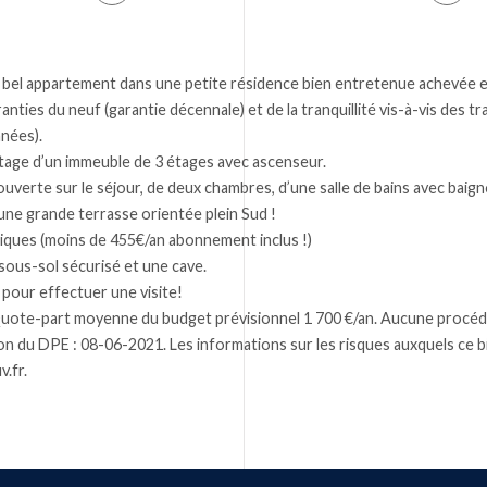
bel appartement dans une petite résidence bien entretenue achevée e
nties du neuf (garantie décennale) et de la tranquillité vis-à-vis des t
nnées).
étage d’un immeuble de 3 étages avec ascenseur.
ouverte sur le séjour, de deux chambres, d’une salle de bains avec baign
 une grande terrasse orientée plein Sud !
ques (moins de 455€/an abonnement inclus !)
sous-sol sécurisé et une cave.
pour effectuer une visite!
Quote-part moyenne du budget prévisionnel 1 700 €/an. Aucune procédu
tion du DPE : 08-06-2021. Les informations sur les risques auxquels ce 
v.fr.