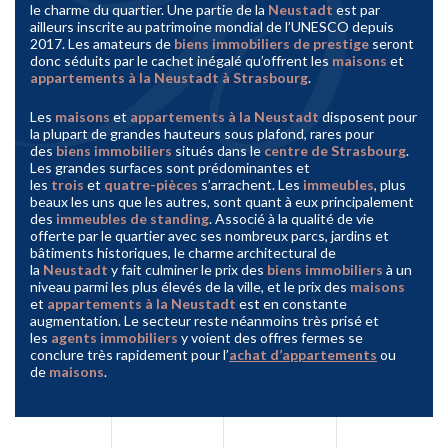
le charme du quartier. Une partie de la
Neustadt
est par
ailleurs inscrite au patrimoine mondial de l’UNESCO depuis
2017. Les amateurs de
biens immobiliers de prestige
seront
donc séduits par le cachet inégalé qu’offrent les
maisons
et
appartements à la Neustadt à Strasbourg
.
Les
maisons
et
appartements à la Neustadt
disposent pour
la plupart de grandes hauteurs sous plafond, rares pour
des
biens immobiliers
situés dans le
centre de Strasbourg
.
Les grandes surfaces sont prédominantes et
les
trois
et
quatre-pièces
s’arrachent. Les
immeubles
, plus
beaux les uns que les autres, sont quant à eux principalement
des
immeubles de standing
. Associé à la qualité de vie
offerte par le quartier avec ses nombreux parcs, jardins et
bâtiments historiques, le charme architectural de
la
Neustadt
y fait culminer le prix des
biens immobiliers
à un
niveau parmi les plus élevés de la ville, et le prix des
maisons
et
appartements à la Neustadt
est en constante
augmentation. Le secteur reste néanmoins très prisé et
les
agents immobiliers
y voient des offres fermes se
conclure très rapidement pour l’
achat d’appartements
ou
de
maisons
.