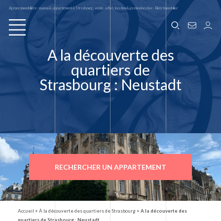
Agence immobilière : maison & appartement à Strasbourg, vente, achat, location & gestion locative - Bintz Immobilier
A la découverte des
quartiers de
Strasbourg : Neustadt
RECHERCHER UN APPARTEMENT
Accueil
>
À la découverte des quartiers de Strasbourg
>
A la découverte des
quartiers de Strasbourg : Neustadt