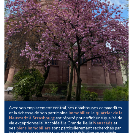
Avec son emplacement central, ses nombreuses commodités
et la richesse de son patrimoine
immobilier
, le
quartier de la
Neustadt à Strasbourg
est réputé pour offrir une qualité de
vie exceptionnelle. Accolée à la Grande-Île, la
Neustadt
et
ses
biens immobiliers
sont particulièrement recherchés par
les citadins recherchant un cadre à la fois vibrant et serein.