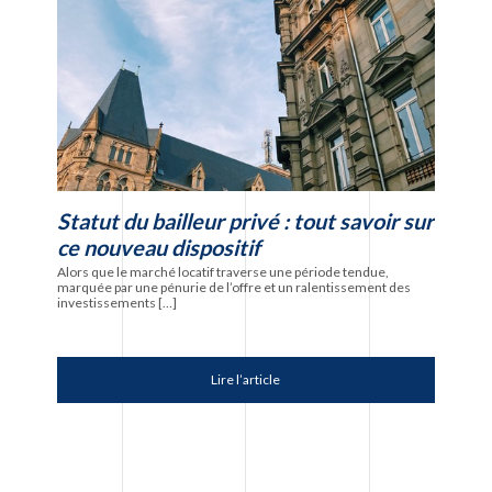
Statut du bailleur privé : tout savoir sur
Diagn
ce nouveau dispositif
immeu
nouv
Alors que le marché locatif traverse une période tendue,
Adopté à
marquée par une pénurie de l’offre et un ralentissement des
survenus
investissements […]
814 du 1
Lire l’article