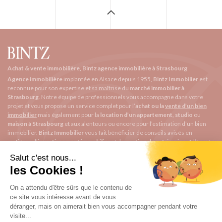
Achat & vente immobilière, Bintz agence immobilière à Strasbourg
Agence immobilière
implantée en Alsace depuis 1955,
Bintz Immobilier
est
reconnue pour son expertise et sa maîtrise du
marché immobilier à
Strasbourg
. Notre équipe de professionnels vous accompagne dans votre
projet et vous propose un service complet pour l’
achat ou la
vente d’un bien
immobilier
mais également pour la
location d’un appartement, studio
ou
maison à Strasbourg
et aux alentours ou encore pour l’
estimation d’un bien
immobilier
.
Bintz Immobilier
vous fait bénéficier de conseils avisés en
matières d’
investissement immobilier
et de
gestion de patrimoine
. A l’écoute
de ses clients, notre
agence immobilière à Strasbourg
vous permet de
louer
un appartement, vendre
ou
acheter
un bien répondant à vos exigences.
BINTZ immobilier
1 rue Saint Arbogast
contact@bintzimmobilier.fr
03 67 34 30 20
Garin BINTZ
Qui sommes-nous ?
Quartiers de Strasbourg
Nos honoraires
F.A.Q.