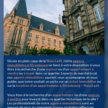
Située en plein cœur de la
Neustadt
, notre
agence
immobilière à Strasbourg
se tient à votre disposition si vous
êtes à la recherche d’une
maison
ou d’un
appartement
à
vendre
ou
à louer
dans ce quartier. Experts du marché local,
nos
agents immobiliers
sauront vous accompagner et vous
guider, que votre souhait se porte sur un
achat immobilier
ou
sur la
location d’un appartement à Strasbourg
–
Neustadt
.
Vous êtes à la recherche d’un
appartement
ou d’une
maison
à vendre
pour investir dans ce quartier historique de la ville ?
Les professionnels de notre
agence immobilière
sont en
mesure de vous accompagner si vous souhaitez effectuer