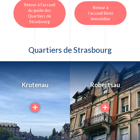
Retour à l’accueil
Retour à
du guide des
l’accueil Bintz
Quartiers de
Immobilier
Strasbourg
Quartiers de Strasbourg
Krutenau
Robertsau