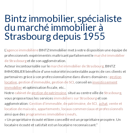
Bintz immobilier, spécialiste
du marché immobilier à
Strasbourg depuis 1955
L’
agence immobilière
BINTZ Immobilier met à votre disposition une équipe de
professionnels expérimentés maîtrisant parfaitement le
marché immobilier
de Strasbourg
et de son agglomération.
Acteur incontournable sur le
marché immobilier de Strasbourg
, BINTZ
IMMOBILIER bénéficie d’une notoriété incontestable auprès de ses clients et
partenaires grâce à son professionnalisme dans divers domaines :
gestion
locative
,
gestion d’immeuble
,
gestion de SCI
, conseil en
investissement
immobilier
et optimisation fiscale, etc..
Notre
cabinet de
gestion de patrimoine
, situé au centre ville de
Strasbourg
,
vous propose tous les services
immobiliers sur Strasbourg
et son
agglomération:
Gestion d’immeuble, de patrimoine, de SCI,
achat
, vente et
location de maisons, appartements, locaux commerciaux et professionnels
ainsi que des
programmes immobiliers neufs
.
« Un propriétaire écouté et bien conseillé est un propriétaire prospère. Un
locataire écouté et satisfait est un locataire reconnaissant.”