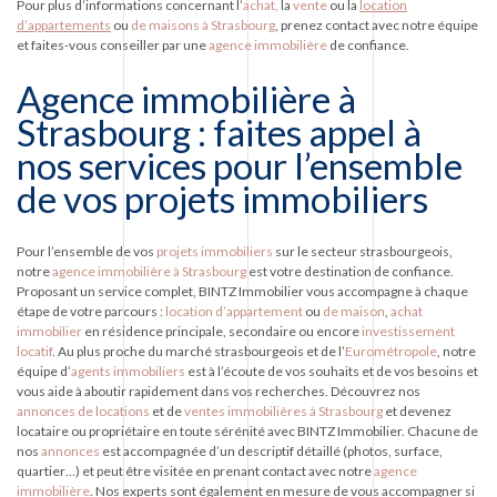
Pour plus d’informations concernant l’
achat,
la
vente
ou la
location
d’appartements
ou
de maisons à Strasbourg
, prenez contact avec notre équipe
et faites-vous conseiller par une
agence immobilière
de confiance.
Agence immobilière à
Strasbourg : faites appel à
nos services pour l’ensemble
de vos projets immobiliers
Pour l’ensemble de vos
projets immobiliers
sur le secteur strasbourgeois,
notre
agence immobilière à Strasbourg
est votre destination de confiance.
Proposant un service complet, BINTZ Immobilier vous accompagne à chaque
étape de votre parcours :
location d’appartement
ou
de maison
,
achat
immobilier
en résidence principale, secondaire ou encore
investissement
locatif
. Au plus proche du marché strasbourgeois et de l’
Eurométropole
, notre
équipe d’
agents immobiliers
est à l’écoute de vos souhaits et de vos besoins et
vous aide à aboutir rapidement dans vos recherches. Découvrez nos
annonces de locations
et de
ventes immobilières à Strasbourg
et devenez
locataire ou propriétaire en toute sérénité avec BINTZ Immobilier. Chacune de
nos
annonces
est accompagnée d’un descriptif détaillé (photos, surface,
quartier…) et peut être visitée en prenant contact avec notre
agence
immobilière
. Nos experts sont également en mesure de vous accompagner si