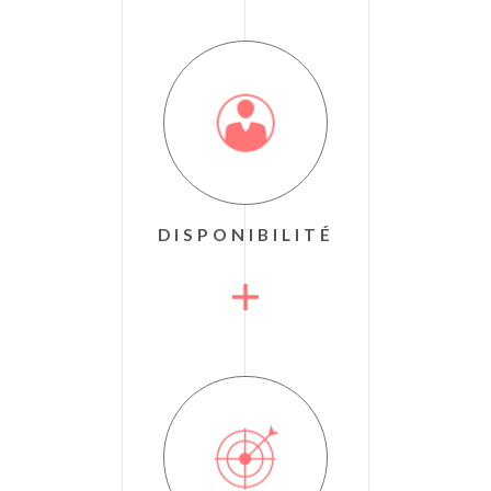
La réactivité est l’une des valeurs phares de notre
BINTZ Immobilier. Nous nous
agence immobilière
engageons à être disponibles pour chacun de vos
projets. La proximité avec chacun de nos clients est une
gestion locative
des qualités de notre équipe. Tant en
qu’en transaction, bénéficiez d’un service sur mesure.
DISPONIBILITÉ
Avec plus de 60 années d’expérience dans les multiples
, soyez assurés de faire le bon
immobilier
facettes de l’
choix dans vos décisions immobilières. Grâce à une
expérience méthodiquement acquise au fil des ans,