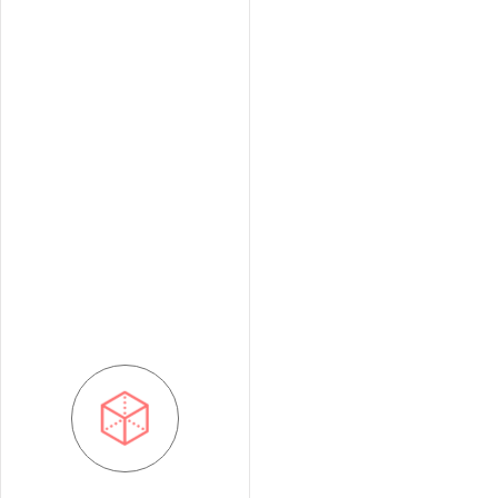
La transparence est une
composante majeure de nos
métiers. Tant en transaction où vous
ou
vente
pourrez suivre pas à pas la