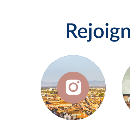
+
Strasbourgeois, il continuera
à développer la société
familiale dont il prendra la
Rejoign
direction en 1967.