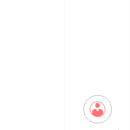
La réactivité est l’une des valeurs
agence immobilière
phares de notre
BINTZ Immobilier. Nous nous
engageons à être disponibles pour