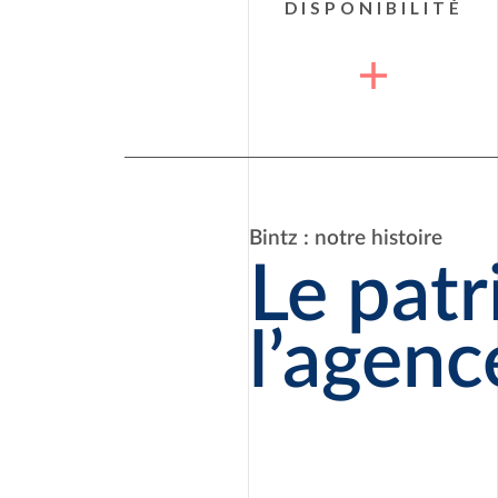
DISPONIBILITÉ
chacun de vos projets. La proximité
avec chacun de nos clients est une
des qualités de notre équipe. Tant
qu’en
gestion locative
en
transaction, bénéficiez d’un service
sur mesure.
Bintz : notre histoire
Le pat
l’agenc
1955