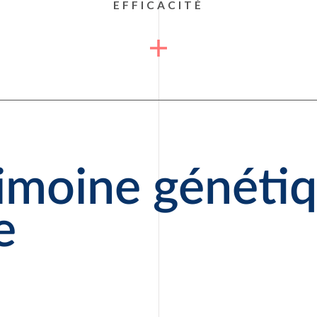
EFFICACITÉ
vos décisions immobilières. Grâce à
une expérience méthodiquement
agence
acquise au fil des ans, notre
BINTZ
immobilière à Strasbourg
Immobilier est à même de répondre
à toutes vos questions. Et pour
celles où nous n’avons pas la
réponse immédiate, notre service
juridique prendra le relais afin de
mieux vous servir.
rimoine généti
e
Émile BINTZ, était banquier
d’affaires avant la seconde