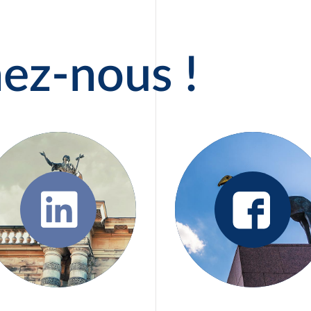
+
souhaite allier nouvelles
technologies, et grâce à
l’expérience de leurs ainés
ez-nous !
faire perdurer la satisfaction
de leurs clients.