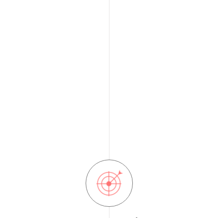
Avec plus de 60 années
d’expérience dans les multiples
, soyez
immobilier
facettes de l’
assurés de faire le bon choix dans