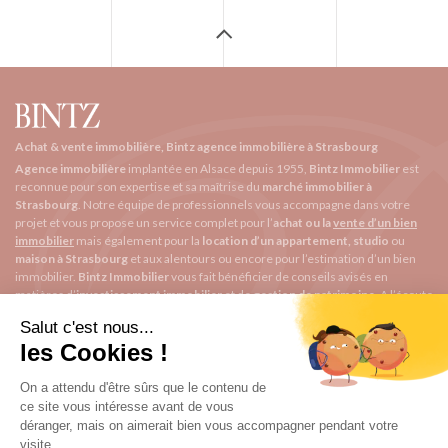
Achat & vente immobilière, Bintz agence immobilière à Strasbourg
Agence immobilière
implantée en Alsace depuis 1955,
Bintz Immobilier
est
reconnue pour son expertise et sa maîtrise du
marché immobilier à
Strasbourg
. Notre équipe de professionnels vous accompagne dans votre
projet et vous propose un service complet pour l’
achat ou la
vente d’un bien
immobilier
mais également pour la
location d’un appartement, studio
ou
maison à Strasbourg
et aux alentours ou encore pour l’
estimation d’un bien
immobilier
.
Bintz Immobilier
vous fait bénéficier de conseils avisés en
matières d’
investissement immobilier
et de
gestion de patrimoine
. A l’écoute
de ses clients, notre
agence immobilière à Strasbourg
vous permet de
louer
un appartement, vendre
ou
acheter
un bien répondant à vos exigences.
BINTZ immobilier
1 rue Saint Arbogast
contact@bintzimmobilier.fr
03 67 34 30 20
Garin BINTZ
Qui sommes-nous ?
Quartiers de Strasbourg
Nos honoraires
F.A.Q.