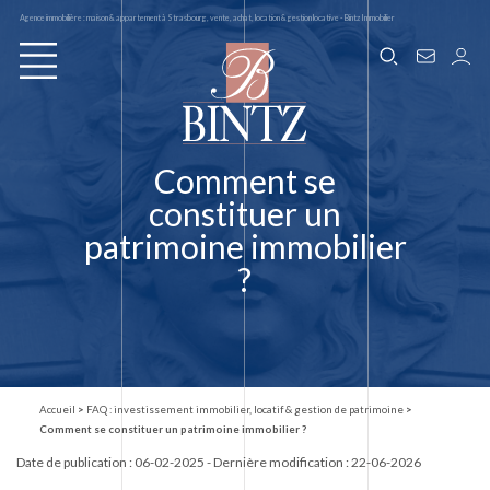
Agence immobilière : maison & appartement à Strasbourg, vente, achat, location & gestion locative - Bintz Immobilier
Comment se
constituer un
patrimoine immobilier
?
Accueil
>
FAQ : investissement immobilier, locatif & gestion de patrimoine
>
Comment se constituer un patrimoine immobilier ?
Date de publication :
06-02-2025
- Dernière modification : 22-06-2026