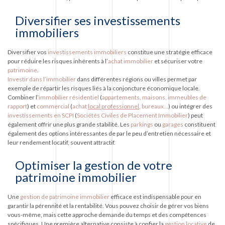
Diversifier ses investissements
immobiliers
Diversifier vos
investissements immobiliers
constitue une stratégie efficace
pour réduire les risques inhérents à l’
achat immobilier
et sécuriser votre
patrimoine
.
Investir dans l’immobilier
dans différentes régions ou villes permet par
exemple de répartir les risques liés à la conjoncture économique locale.
Combiner l’
immobilier résidentiel
(
appartements, maisons, immeubles de
rapport
) et
commercial
(
achat
local professionnel
, bureaux…
) ou intégrer des
investissements en SCPI
(
Sociétés Civiles de Placement Immobilier
) peut
également offrir une plus grande stabilité. Les
parkings
ou
garages
constituent
également des options intéressantes de par le peu d’entretien nécessaire et
leur rendement locatif, souvent attractif.
Optimiser la gestion de votre
patrimoine immobilier
Une
gestion de patrimoine immobilier
efficace est indispensable pour en
garantir la pérennité et la rentabilité. Vous pouvez choisir de gérer vos biens
vous-même, mais cette approche demande du temps et des compétences
spécifiques. Une première alternative consiste à confier la
gestion locative
de