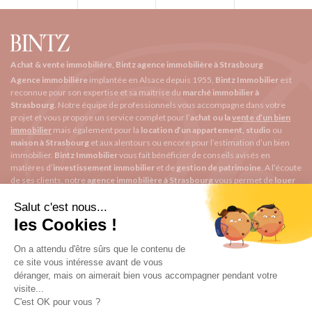
Achat & vente immobilière, Bintz agence immobilière à Strasbourg
Agence immobilière
implantée en Alsace depuis 1955,
Bintz Immobilier
est
reconnue pour son expertise et sa maîtrise du
marché immobilier à
Strasbourg
. Notre équipe de professionnels vous accompagne dans votre
projet et vous propose un service complet pour l’
achat ou la
vente d’un bien
immobilier
mais également pour la
location d’un appartement, studio
ou
maison à Strasbourg
et aux alentours ou encore pour l’
estimation d’un bien
immobilier
.
Bintz Immobilier
vous fait bénéficier de conseils avisés en
matières d’
investissement immobilier
et de
gestion de patrimoine
. A l’écoute
de ses clients, notre
agence immobilière à Strasbourg
vous permet de
louer
un appartement, vendre
ou
acheter
un bien répondant à vos exigences.
BINTZ immobilier
1 rue Saint Arbogast
contact@bintzimmobilier.fr
03 67 34 30 20
Garin BINTZ
Qui sommes-nous ?
Quartiers de Strasbourg
Nos honoraires
F.A.Q.
Contact
Actualités
Suivez-nous sur
Espace Client
Mentions légales