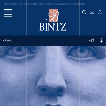
Agence immobilière : maison & appartement à Strasbourg, vente, achat, location & gestion locative - Bintz Immobilier
< Retour