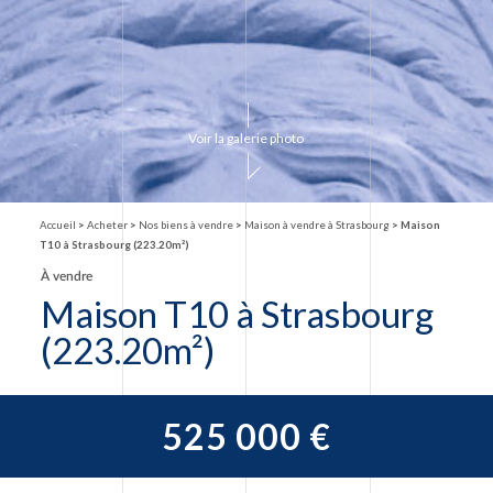
Voir la galerie photo
Accueil
>
Acheter
>
Nos biens à vendre
>
Maison à vendre à Strasbourg
>
Maison
T10 à Strasbourg (223.20m²)
À vendre
Maison T10 à Strasbourg
(223.20m²)
525 000 €