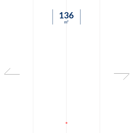
136
m²