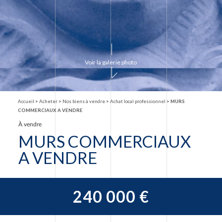
Voir la galerie photo
Accueil
>
Acheter
>
Nos biens à vendre
>
Achat local professionnel
>
MURS
COMMERCIAUX A VENDRE
À vendre
MURS COMMERCIAUX
A VENDRE
240 000 €