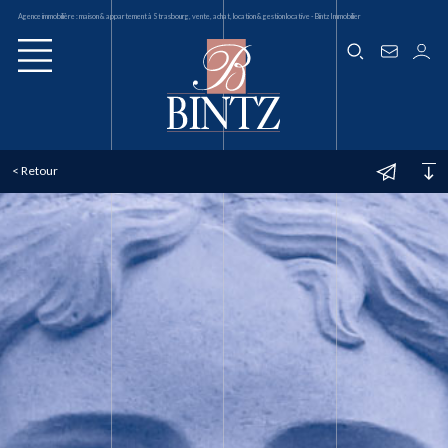
Agence immobilière : maison & appartement à Strasbourg, vente, achat, location & gestion locative - Bintz Immobilier
< Retour