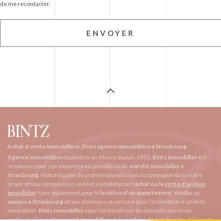
de me recontacter.
Achat & vente immobilière, Bintz agence immobilière à Strasbourg
Agence immobilière
implantée en Alsace depuis 1955,
Bintz Immobilier
est
reconnue pour son expertise et sa maîtrise du
marché immobilier à
Strasbourg
. Notre équipe de professionnels vous accompagne dans votre
projet et vous propose un service complet pour l’
achat ou la
vente d’un bien
immobilier
mais également pour la
location d’un appartement, studio
ou
maison à Strasbourg
et aux alentours ou encore pour l’
estimation d’un bien
immobilier
.
Bintz Immobilier
vous fait bénéficier de conseils avisés en
matières d’
investissement immobilier
et de
gestion de patrimoine
. A l’écoute