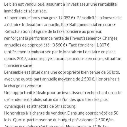
Le bien est vendu loué, assurant à l’investisseur une rentabilité
immédiate et sécurisée.
• Loyer annuel hors charges : 19 392 €• Périodicité : trimestrielle,
à échoir• Indexation : annuelle, ILc• Bail commercial en cours•
Refacturation intégrale de la taxe foncière au preneur,
renforçant la performance nette de l’investissement• Charges
annuelles de copropriété : 3 560 €• Taxe foncière : 1 807 €
(entièrement remboursée par le locataire)• Locataire en place
depuis 2017, aucun impayé, aucune procédure en cours, situation
financière saine
L’ensemble est situé dans une copropriété bien tenue de 50 lots,
avec une quote-part annuelle moyenne de 2 500 €. Honoraires à
la charge du vendeur.
Une opportunité idéale pour un investisseur recherchant un actif
de rendement solide, situé dans l’un des quartiers les plus
dynamiques et attractifs de Strasbourg.
Honoraires à la charge du vendeur. Dans une copropriété de 50
lots. Quote-part moyenne du budget prévisionnel 2 500 €/an.
Aucune procédure n’est en cours. Non soumis au DPE. Les