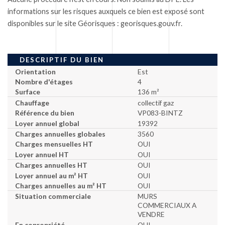
informations sur les risques auxquels ce bien est exposé sont
disponibles sur le site Géorisques : georisques.gouv.fr.
DESCRIPTIF DU BIEN
Orientation
Est
Nombre d'étages
4
Surface
136 m²
Chauffage
collectif gaz
Référence du bien
VP083-BINTZ
Loyer annuel global
19392
Charges annuelles globales
3560
Charges mensuelles HT
OUI
Loyer annuel HT
OUI
Charges annuelles HT
OUI
Loyer annuel au m² HT
OUI
Charges annuelles au m² HT
OUI
Situation commerciale
MURS
COMMERCIAUX A
VENDRE
En copropriété
OUI